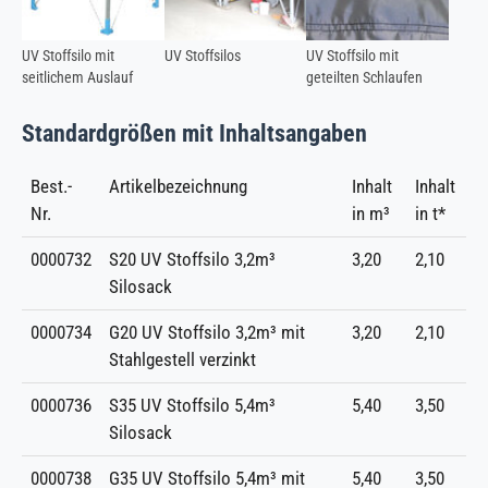
UV Stoffsilo mit
UV Stoffsilos
UV Stoffsilo mit
seitlichem Auslauf
geteilten Schlaufen
Standardgrößen mit Inhaltsangaben
Best.-
Artikelbezeichnung
Inhalt
Inhalt
Nr.
in m³
in t*
0000732
S20 UV Stoffsilo 3,2m³
3,20
2,10
Silosack
0000734
G20 UV Stoffsilo 3,2m³ mit
3,20
2,10
Stahlgestell verzinkt
0000736
S35 UV Stoffsilo 5,4m³
5,40
3,50
Silosack
0000738
G35 UV Stoffsilo 5,4m³ mit
5,40
3,50